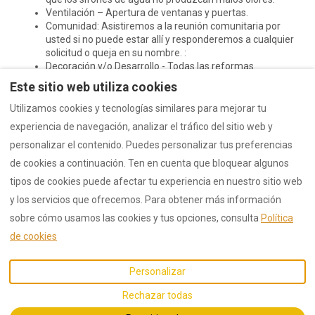
Ventilación – Apertura de ventanas y puertas.
Comunidad: Asistiremos a la reunión comunitaria por
usted si no puede estar allí y responderemos a cualquier
solicitud o queja en su nombre. :
Decoración y/o Desarrollo - Todas las reformas
inmobiliarias - Seguimiento y control del seguimiento de
Este sitio web utiliza cookies
la obra
Utilizamos cookies y tecnologías similares para mejorar tu
experiencia de navegación, analizar el tráfico del sitio web y
personalizar el contenido. Puedes personalizar tus preferencias
de cookies a continuación. Ten en cuenta que bloquear algunos
tipos de cookies puede afectar tu experiencia en nuestro sitio web
Politica de Privacidad
Condiciones de Uso
y los servicios que ofrecemos. Para obtener más información
sobre cómo usamos las cookies y tus opciones, consulta
Política
de cookies
Español
EUR
Personalizar
Málaga, España
.
©
2026
LOCDELSOL
Todos
Rechazar todas
Email
:
los derechos reservados
-
infos@locdelsol.com
Powered by
Lodgify