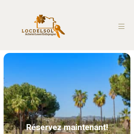
Accueil
Toutes les propriétés
▾
Services de location de vacances
Gestion locative
Contactez-nous
Propriétaire
En Vente
Réservez maintenant!